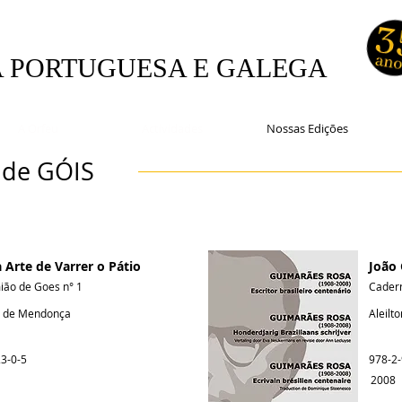
A PORTUGUESA E GALEGA
A Orfeu
Actividades
Nossas Edições
de GÓIS
 Arte de Varrer o Pátio
João
ão de Goes n° 1
Cader
no de Mendonça
Aleilt
3-0-5
978-2
2008