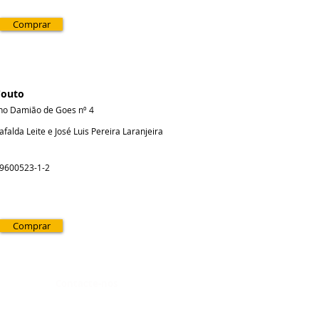
Comprar
Couto
no Damião de Goes nº 4
falda Leite e José Luis Pereira Laranjeira
-9600523-1-2
Comprar
Contacte-nos