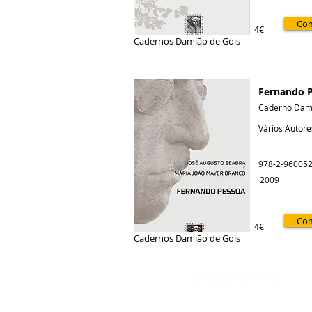
Co
4€
Cadernos Damião de Gois
Fernando 
Caderno Dami
Vários Autore
978-2-960052
2009
Co
4€
Cadernos Damião de Gois
Condições de Venda