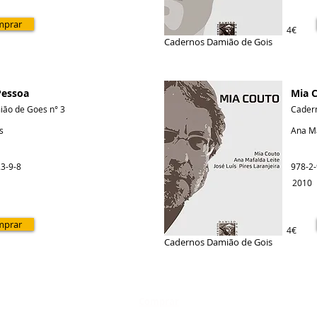
mprar
4€
Cadernos Damião de Gois
Pessoa
Mia 
ão de Goes n° 3
Cader
s
Ana Ma
3-9-8
978-2
2010
mprar
4€
Cadernos Damião de Gois
Comprar