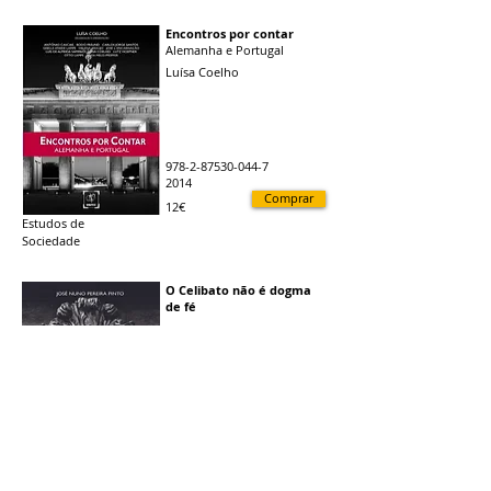
Encontros por contar
Alemanha e Portugal
Luísa Coelho
978-2-87530-044-7
2014
Comprar
12€
Estudos de
Sociedade
O Celibato não é dogma
de fé
José Nuno Pereira Pinto
978-2-87530-047-8
2014
Comprar
12€
Estudos de