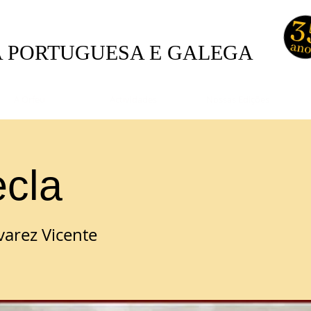
A PORTUGUESA E GALEGA
A Orfeu
Actividades
Nossas Edições
ecla
varez Vicente