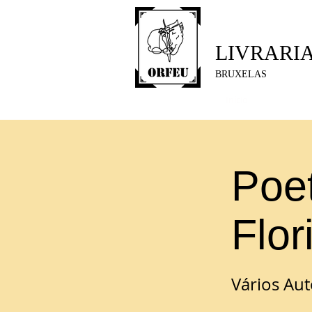
LIVRARI
BRUXELAS
Início
Poe
Flor
Vários Aut