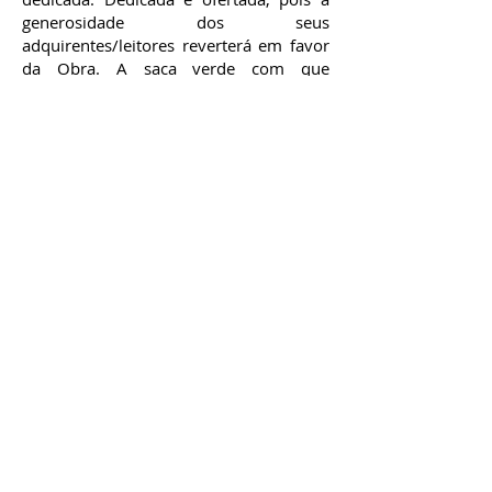
generosidade dos seus
adquirentes/leitores reverterá em favor
da Obra. A saca verde com que
calcorreou Matosinhos e arredores em
busca do alimento para os seus rapazes,
recebe assim esta modesta dádiva, na
qual, concomitantes connosco,
participam o autor, o Professor António
Cunha e Silva, o prefaciador, D. Manuel
Clemente, o designer Nuno Leal.
J.Pinto da Silva
Condições de Venda
Contacte-nos
Webmaster Login