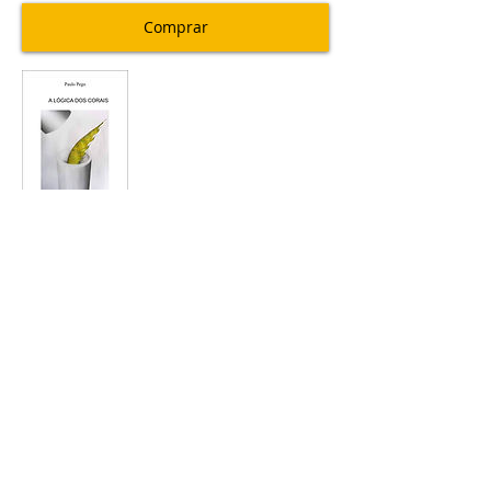
Comprar
A Lógica dos Corais
8€
Comprar