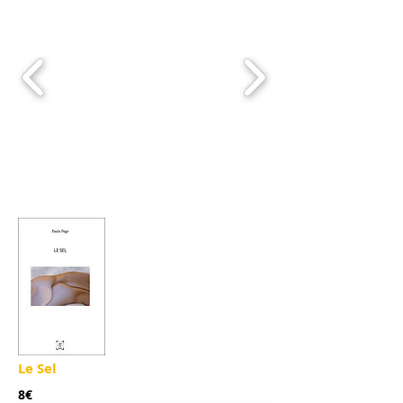
Le Sel
8€