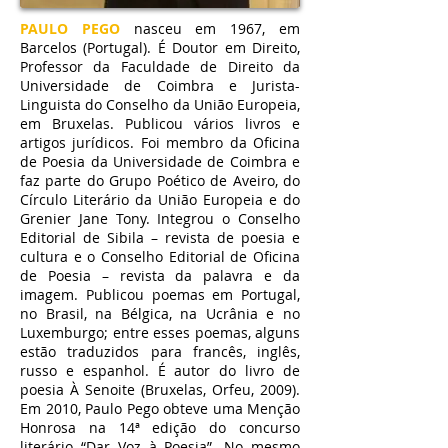
PAULO PEGO
nasceu em 1967, em
Barcelos (Portugal). É Doutor em Direito,
Professor da Faculdade de Direito da
Universidade de Coimbra e Jurista-
Linguista do Conselho da União Europeia,
em Bruxelas. Publicou vários livros e
artigos jurídicos. Foi membro da Oficina
de Poesia da Universidade de Coimbra e
faz parte do Grupo Poético de Aveiro, do
Círculo Literário da União Europeia e do
Grenier Jane Tony. Integrou o Conselho
Editorial de Sibila – revista de poesia e
cultura e o Conselho Editorial de Oficina
de Poesia – revista da palavra e da
imagem. Publicou poemas em Portugal,
no Brasil, na Bélgica, na Ucrânia e no
Luxemburgo; entre esses poemas, alguns
estão traduzidos para francês, inglês,
russo e espanhol. É autor do livro de
poesia À Senoite (Bruxelas, Orfeu, 2009).
Em 2010, Paulo Pego obteve uma Menção
Honrosa na 14ª edição do concurso
literário “Dar Voz à Poesia”. No mesmo